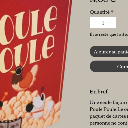
Quantité
*
Il ne reste que 1 arti
Ajouter au pani
Comm
En bref
Une seule façon d
Poule Poule.Le ou 
paquet de cartes
personne ne conte