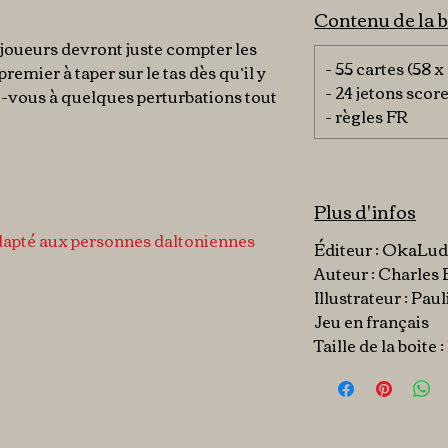
Contenu de la b
 joueurs devront juste compter les
- 55 cartes (58 
premier à taper sur le tas dès qu’il y
- 24 jetons scor
z-vous à quelques perturbations tout
- règles FR
Plus d'infos
adapté aux personnes daltoniennes
Éditeur : OkaLu
Auteur : Charles 
Illustrateur : Pau
Jeu en français
Taille de la boite :