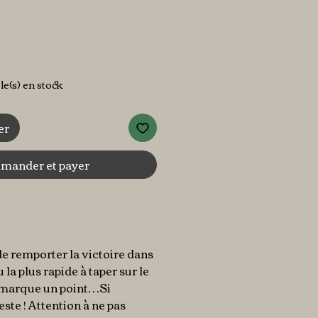
cle(s) en stock
er
ander et payer
e remporter la victoire dans
la plus rapide à taper sur le
 marque un point…Si
ste ! Attention à ne pas