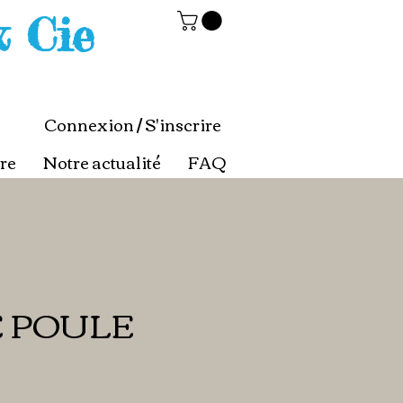
& Cie
Connexion / S'inscrire
re
Notre actualité
FAQ
 POULE
x