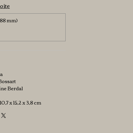
oite
x 88 mm)
e
da
Bossart
line Berdal
 10,7 x 15,2 x 3,8 cm