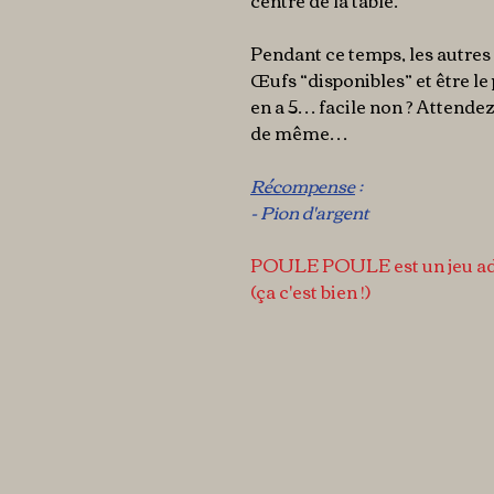
centre de la table.
Pendant ce temps, les autres
Œufs “disponibles” et être le 
en a 5… facile non ? Attende
de même…
Récompense
:
- Pion d'argent
POULE POULE
est un jeu 
(ça c'est bien !)