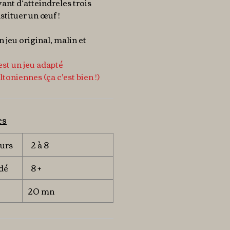
ant d’atteindreles trois
stituer un œuf !
 jeu original, malin et
est un jeu adapté
toniennes (ça c'est bien !)
es
urs
2 à 8
dé
8 +
20 mn