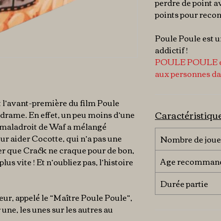
perdre de point av
points pour recon
Poule Poule est un
addictif !
POULE POULE
aux personnes dal
t l’avant-première du film Poule
Caractéristiqu
u drame. En effet, un peu moins d’une
e maladroit de Waf a mélangé
our aider Cocotte, qui n’a pas une
Nombre de joue
ter que Crack ne craque pour de bon,
Age recomman
plus vite ! Et n’oubliez pas, l’histoire
Durée partie
eur, appelé le “Maître Poule Poule”,
 une, les unes sur les autres au