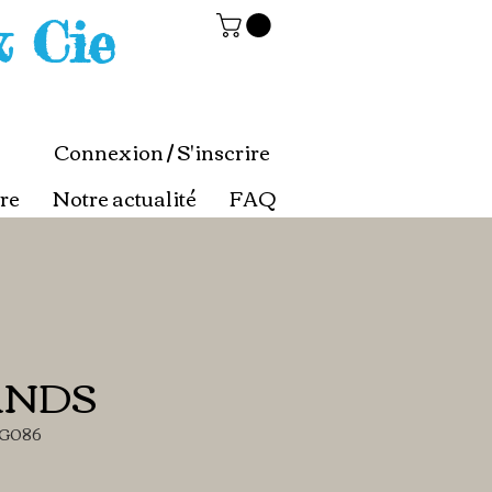
& Cie
Connexion / S'inscrire
re
Notre actualité
FAQ
ANDS
DG086
ix