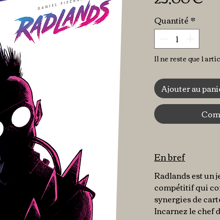
Quantité
*
Il ne reste que 1 arti
Ajouter au pani
Comm
En bref
Radlands est un j
compétitif qui con
synergies de car
Incarnez le chef 