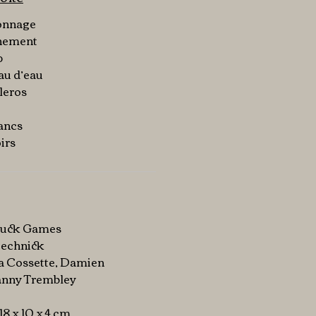
sonnage
énement
p
au d’eau
leros
lancs
irs
 Duck Games
iechnick
ina Cossette, Damien
anny Trembley
 18 x 10 x 4 cm