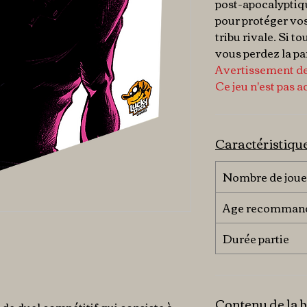
post-apocalyptiq
pour protéger vos
tribu rivale. Si t
vous perdez la par
Avertissement de
Ce jeu n'est pas a
Caractéristiqu
Nombre de joue
Age recomman
Durée partie
Contenu de la b