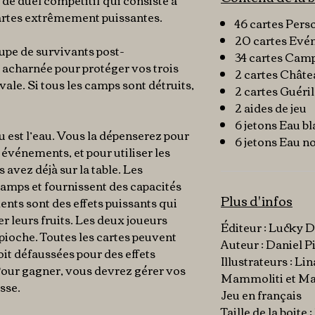
 de duel compétitif qui consiste à
cartes extrêmement puissantes.
46 cartes Per
20 cartes Ev
oupe de survivants post-
34 cartes Cam
 acharnée pour protéger vos trois
2 cartes Châte
vale. Si tous les camps sont détruits,
2 cartes Guéril
2 aides de jeu
6 jetons Eau b
u est l’eau. Vous la dépenserez pour
6 jetons Eau no
événements, et pour utiliser les
 avez déjà sur la table. Les
amps et fournissent des capacités
Plus d'infos
ents sont des effets puissants qui
r leurs fruits. Les deux joueurs
Éditeur : Lucky
pioche. Toutes les cartes peuvent
Auteur : Daniel P
soit défaussées pour des effets
Illustrateurs : L
Pour gagner, vous devrez gérer vos
Mammoliti et M
sse.
Jeu en français
Taille de la boite :