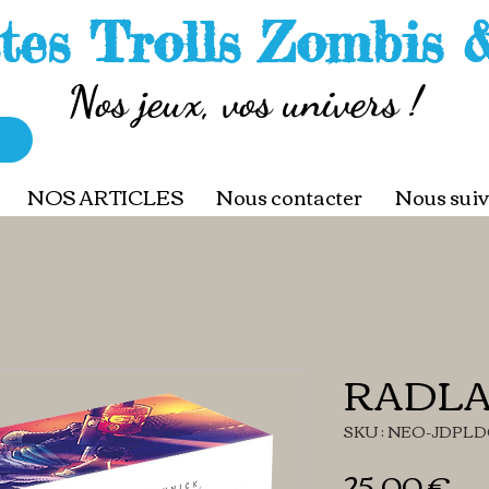
tes Trolls Zombis 
Nos jeux, vos univers !
NOS ARTICLES
Nous contacter
Nous suiv
RADL
SKU : NEO-JDPL
Pr
25,00 €