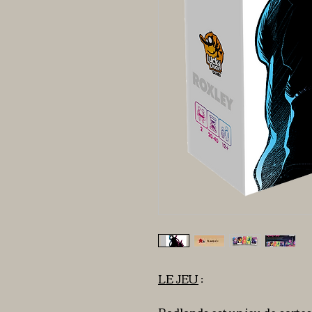
LE JEU
: