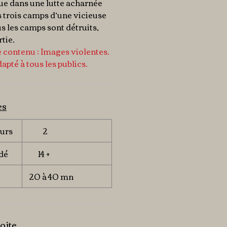
ue dans une lutte acharnée
 trois camps d’une vicieuse
ous les camps sont détruits,
tie.
 contenu : Images violentes.
dapté à tous les publics.
es
urs
2
dé
14 +
20 à 40 mn
oite