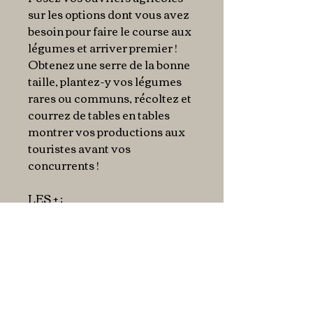
sur les options dont vous avez
besoin pour faire le course aux
légumes et arriver premier !
Obtenez une serre de la bonne
taille, plantez-y vos légumes
rares ou communs, récoltez et
courrez de tables en tables
montrer vos productions aux
touristes avant vos
concurrents !
LES
+ :
• Le nouveau jeu de l’auteur de
Agricola
• Une sortie mondiale
simultanée pour Essen 2018
• Un mode Solo et un mode