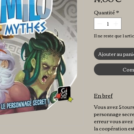
Quantité
*
Il ne reste que 1 arti
Ajouter au pani
Comm
En bref
Vous avez 5 tour
personnage secret
erreur vous avez 
la coopération es