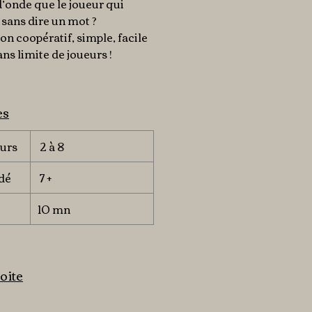
onde que le joueur qui
 sans dire un mot ?
on coopératif, simple, facile
ans limite de joueurs !
es
urs
2 à 8
dé
7 +
10 mn
oite