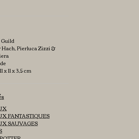
e Guild
 Hach, Pierluca Zizzi &
iera
ade
11 x 11 x 3,5 cm
és
UX
UX FANTASTIQUES
UX SAUVAGES
S
 POTTER