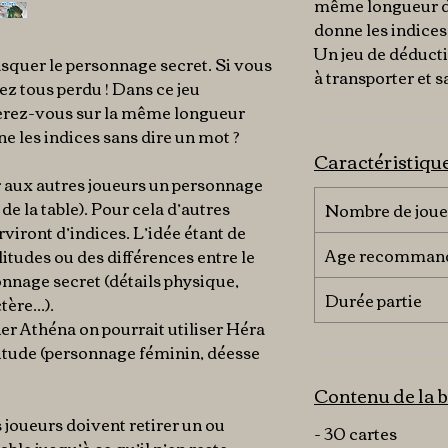
même longueur d’
donne les indices
Un jeu de déducti
squer le personnage secret. Si vous
à transporter et s
ez tous perdu ! Dans ce jeu
 serez-vous sur la même longueur
e les indices sans dire un mot ?
Caractéristiqu
er aux autres joueurs un personnage
 de la table). Pour cela d’autres
Nombre de joue
viront d’indices. L’idée étant de
Age recomman
itudes ou des différences entre le
onnage secret (détails physique,
Durée partie
ère...).
er Athéna on pourrait utiliser Héra
itude (personnage féminin, déesse
Contenu de la b
 joueurs doivent retirer un ou
- 30 cartes