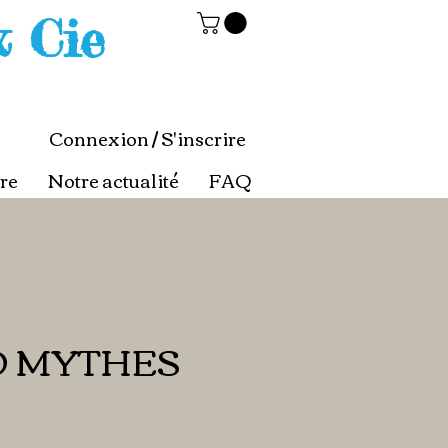
& Cie
Connexion / S'inscrire
re
Notre actualité
FAQ
O MYTHES
x