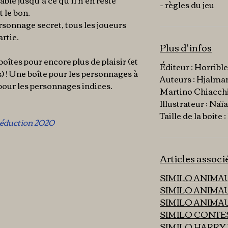
ble jusqu’à ce qu’il n’en reste
- règles du jeu
t le bon.
ersonnage secret, tous les joueurs
rtie.
Plus d'infos
boîtes pour encore plus de plaisir (et
Éditeur : Horribl
s) ! Une boîte pour les personnages à
Auteurs : Hjalmar
pour les personnages indices.
Martino Chiacch
Illustrateur : Naï
Taille de la boite : 
 Déduction 2020
Articles associ
SIMILO ANIMA
SIMILO ANIMA
SIMILO ANIMA
SIMILO CONTE
SIMILO HARRY