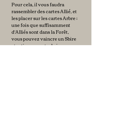
Pour cela, il vous faudra
rassembler des cartes Allié, et
les placer sur les cartes Arbre ;
une fois que suffisamment
d’Alliés sont dans la Forêt,
vous pouvez vaincre un Sbire
et retirer sa carte du jeu.
Au lieu de jouer une carte Allié
de votre main dans la Forêt,
vous pouvez aussi la défausser
pour bénéficier de son pouvoir
spécial. Vous recrutez les
Alliés d’un étalage de trois
cartes appelé le Futur. Ce Futur
peut être corrompu par des
cartes Adversaire, qui vous
forceront à rapprocher Gamle
Erik de Vogter.