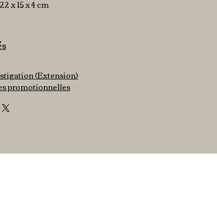
: 22 x 15 x 4 cm
és
tigation (Extension)
s promotionnelles
Mentions légales &
CGV
Politique
confidentialité