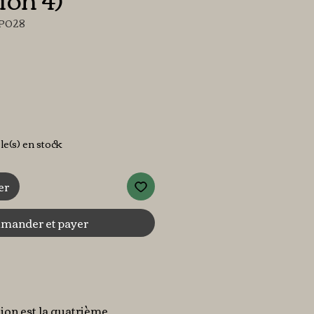
TP028
x
cle(s) en stock
er
ander et payer
ion est la quatrième