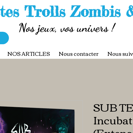
tes Trolls Zombis 
Nos jeux, vos univers !
NOS ARTICLES
Nous contacter
Nous suiv
SUB T
Incubat
(Extens