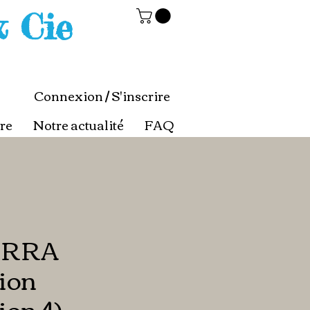
& Cie
Connexion / S'inscrire
re
Notre actualité
FAQ
ERRA
ion
ion 4)