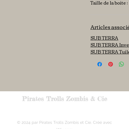
Taille de la boite 
Articles associ
SUB TERRA
SUB TERRA Inves
SUB TERRA Tuile
Pirates Trolls Zombis & Cie
© 2024 par Pirates Trolls Zombis et Cie. Créé avec