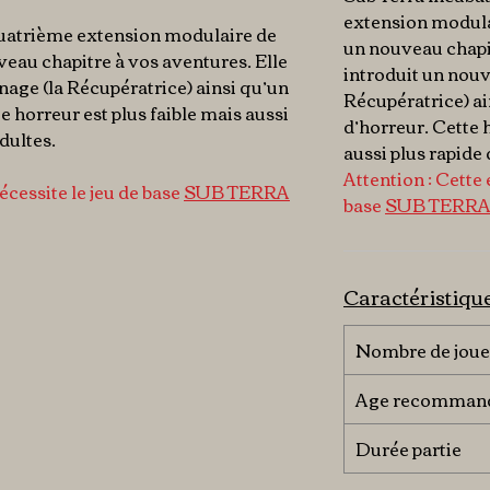
extension modul
 quatrième extension modulaire de
un nouveau chapit
veau chapitre à vos aventures. Elle
introduit un no
age (la Récupératrice) ainsi qu’un
Récupératrice)
ai
 horreur est plus faible mais aussi
d’horreur. Cette h
adultes.
aussi plus rapide 
Attention : Cette 
écessite le jeu de base
SUB TERRA
base
SUB TERR
Caractéristiqu
Nombre de joue
Age recomman
Durée partie