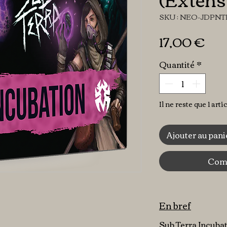
SKU : NEO-JDPN
Pri
17,00 €
Quantité
*
Il ne reste que 1 arti
Ajouter au pani
Comm
En bref
Sub Terra Incubat