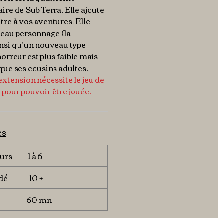
aire de
Sub Terra
. Elle ajoute
re à vos aventures. Elle
uveau personnage
(la
nsi qu’un nouveau type
orreur est plus faible mais
que ses cousins ​​adultes.
extension nécessite le jeu de
A
pour pouvoir être jouée.
es
urs
1 à 6
dé
10 +
60 mn