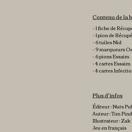
Contenu de la b
- 1 fiche de Récup
- 1 pion de Récup
- 6 tuiles Nid
- 9 marqueurs O
- 6 pions Essaim
- 4 cartes Essaim
- 4 cartes Infecti
Plus d'infos
Éditeur : Nuts Pu
Auteur : Tim Pin
Illustrateur : Za
Jeu en français