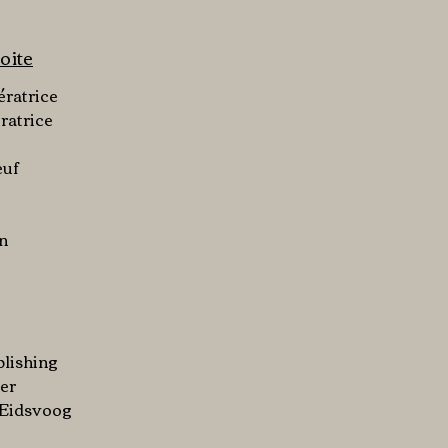
oite
ératrice
ératrice
euf
on
blishing
der
k Eidsvoog