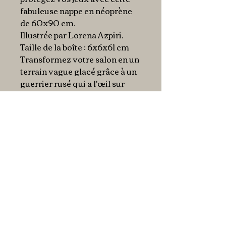
fabuleuse nappe en néoprène
de 60x90 cm.
Illustrée par Lorena Azpiri.
Taille de la boîte : 6x6x61 cm
Transformez votre salon en un
terrain vague glacé grâce à un
guerrier rusé qui a l'œil sur
tout.
Couleur : Illustration Neige
Matière : Néoprène
Dimensions : 60 x 90 cm
Description
Très beau tapis de jeu en
néoprène d'une dimension de
60 x 90 cm.