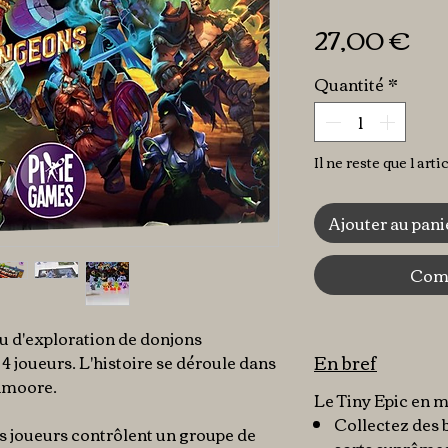
Pr
27,00 €
Quantité
*
Il ne reste que 1 arti
Ajouter au pani
Comm
u d'exploration de donjons
En bref
 4 joueurs. L'histoire se déroule dans
hmoore.
Le Tiny Epic en 
Collectez des 
s joueurs contrôlent un groupe de