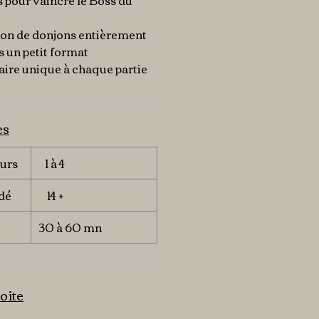
 pour vaincre le Boss du
ion de donjons entièrement
s un petit format
ire unique à chaque partie
es
urs
1 à 4
dé
14 +
30 à 60 mn
oite