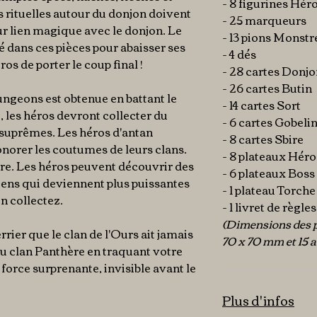
- 8 figurines Hér
s rituelles autour du donjon doivent
- 25 marqueurs
eur lien magique avec le donjon. Le
- 13 pions Monstr
ré dans ces pièces pour abaisser ses
- 4 dés
os de porter le coup final !
- 28 cartes Donj
- 26 cartes Butin
ungeons est obtenue en battant le
- 14 cartes Sort
, les héros devront collecter du
- 6 cartes Gobeli
s suprêmes. Les héros d'antan
- 8 cartes Sbire
onorer les coutumes de leurs clans.
- 8 plateaux Héro
re. Les héros peuvent découvrir des
- 6 plateaux Boss
ens qui deviennent plus puissantes
- 1 plateau Torche
n collectez.
- 1 livret de règles
(Dimensions des p
rier que le clan de l'Ours ait jamais
70 x 70 mm et 15 
du clan Panthère en traquant votre
 force surprenante, invisible avant le
Plus d'infos