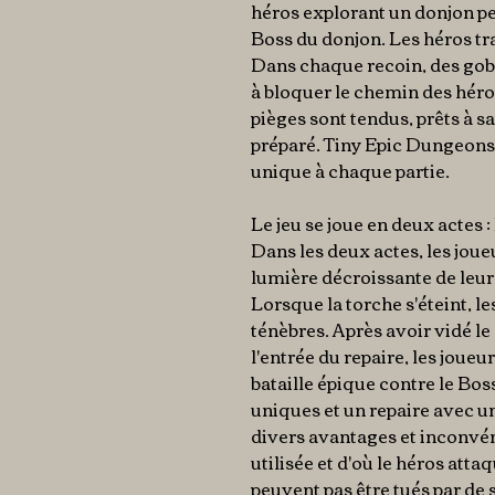
héros explorant un donjon pe
Boss du donjon. Les héros tra
Dans chaque recoin, des gobe
à bloquer le chemin des héros
pièges sont tendus, prêts à 
préparé. Tiny Epic Dungeons
unique à chaque partie.
Le jeu se joue en deux actes 
Dans les deux actes, les jou
lumière décroissante de leur
Lorsque la torche s'éteint, l
ténèbres. Après avoir vidé le
l'entrée du repaire, les joue
bataille épique contre le Bo
uniques et un repaire avec 
divers avantages et inconvé
utilisée et d'où le héros att
peuvent pas être tués par de 