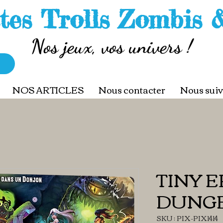
tes Trolls Zombis 
Nos jeux, vos univers !
NOS ARTICLES
Nous contacter
Nous suiv
TINY E
DUNG
SKU : PIX-PIX1414