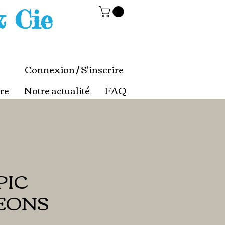
& Cie
Connexion / S'inscrire
re
Notre actualité
FAQ
PIC
EONS