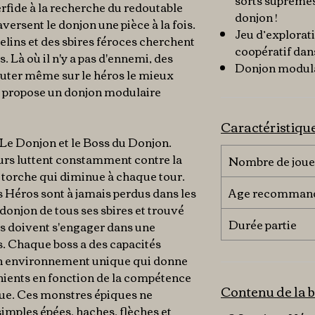
sorts suprêmes
rfide à la recherche du redoutable
donjon !
versent le donjon une pièce à la fois.
Jeu d’explorat
lins et des sbires féroces cherchent
coopératif dan
. Là où il n'y a pas d'ennemi, des
Donjon modula
sauter même sur le héros le mieux
 propose un donjon modulaire
Caractéristiqu
: Le Donjon et le Boss du Donjon.
eurs luttent constamment contre la
Nombre de joue
 torche qui diminue à chaque tour.
es Héros sont à jamais perdus dans les
Age recomman
 donjon de tous ses sbires et trouvé
Durée partie
urs doivent s'engager dans une
ss. Chaque boss a des capacités
un environnement unique qui donne
nients en fonction de la compétence
Contenu de la b
aque. Ces monstres épiques ne
simples épées, haches, flèches et