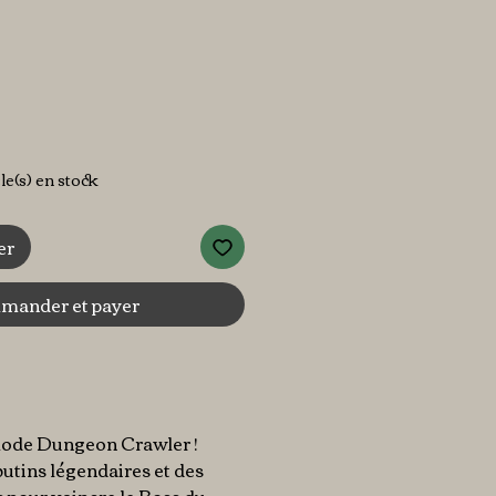
ix
cle(s) en stock
er
ander et payer
mode Dungeon Crawler !
butins légendaires et des