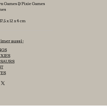
lyn Games & Pixie Games
lmes
 17,5 x 12 x 4 cm
imer aussi :
INGS
AXIES
OSAURS
ST
TES