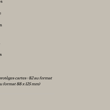
os
e
on
n
s
rotèges cartes : 82 au format
au format 88 x 125 mm)