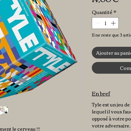
Quantité
*
Il ne reste que 3 art
Ajouter au pani
Comm
En bref
Tyle est un jeu de
lequel il vous fau
opposé à votre po
votre adversaire.
ment le cerveau !!!