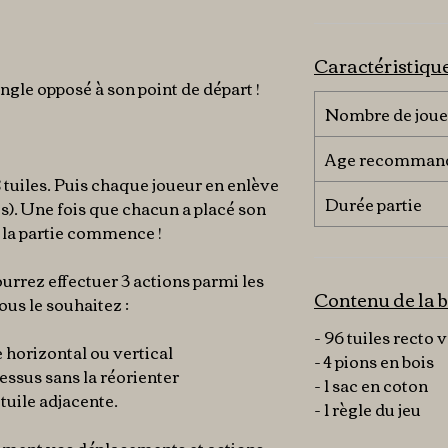
Caractéristiqu
angle opposé à son point de départ !
Nombre de joue
Age recomman
8 tuiles. Puis chaque joueur en enlève
Durée partie
es). Une fois que chacun a placé son
, la partie commence !
urrez effectuer 3 actions parmi les
Contenu de la b
ous le souhaitez :
- 96 tuiles recto 
e horizontal ou vertical
- 4 pions en bois
essus sans la réorienter
- 1 sac en coton
 tuile adjacente.
- 1 règle du jeu