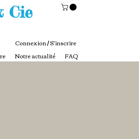
& Cie
Connexion / S'inscrire
re
Notre actualité
FAQ
x