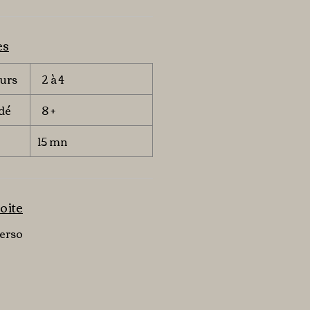
es
urs
2 à 4
dé
8 +
15 mn
oite
verso