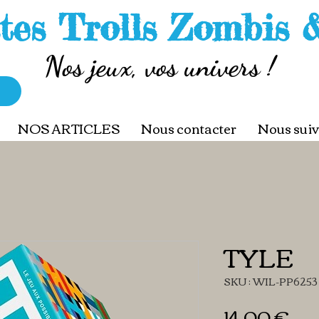
tes Trolls Zombis 
Nos jeux, vos univers !
NOS ARTICLES
Nous contacter
Nous suiv
TYLE
SKU : WIL-PP6253
Pri
14,00 €