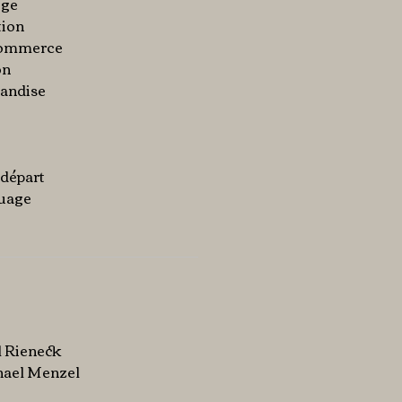
ège
tion
 commerce
on
handise
 départ
quage
l Rieneck
chael Menzel