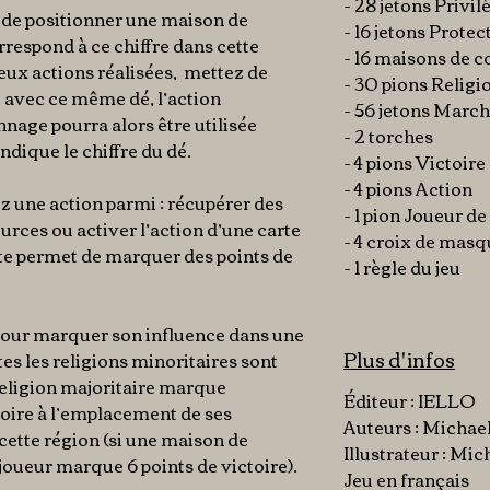
- 28 jetons Privil
 de
positionner une maison de
- 16 jetons Protec
rrespond à ce chiffre dans cette
- 16 maisons de
eux actions réalisées, mettez de
- 30 pions Religi
e
avec ce même dé, l’action
- 56 jetons Marc
nage pourra alors être utilisée
- 2 torches
dique le chiffre du dé.
- 4 pions Victoire
- 4 pions Action
ez une action parmi : récupérer des
- 1 pion Joueur de
urces ou activer l’action d’une carte
- 4 croix de mas
te permet de marquer des points de
- 1 règle du jeu
e pour marquer son influence dans une
Plus d'infos
tes les religions minoritaires sont
religion majoritaire
marque
Éditeur : IELLO
toire à l’emplacement de ses
Auteurs : Michae
tte région (si une maison de
Illustrateur : Mi
joueur marque 6 points de victoire).
Jeu en français