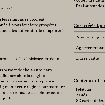
- Un jeu tiré de la
- Par l’auteur des 
uvoirs
!
les religions se côtoient
née, il vous faut faire prospérer
Caractéristiqu
iment des autres afin de remporter le
Nombre de joue
Age recomman
Durée partie
Parmi ces dés, choisissez-en deux.
s permet de
choisir une carte
nfluence alors la religion
Contenu de la b
elle il appartient sur le plateau.
ligion sur cette région pour marquer
- 1 plateau
e : un personnage catholique permet
- 24 dés
lique).
- 80 cartes de jeu