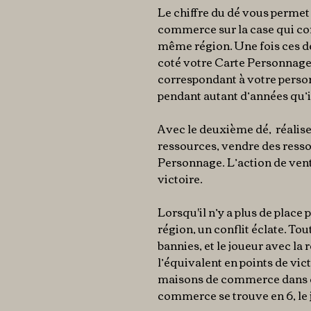
Le chiffre du dé
vous permet
commerce
sur la case qui co
même région. Une fois ces d
coté votre
Carte Personnag
correspondant à votre person
pendant autant d’années qu’in
Avec le deuxième dé
, réalis
ressources, vendre des resso
Personnage. L’action de ven
victoire.
Lorsqu'il n’y a plus de plac
région, un conflit éclate. Tou
bannies, et
le joueur avec la 
l’équivalent en points de vic
maisons de commerce dans ce
commerce se trouve en 6, le 