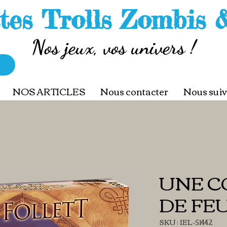
tes Trolls Zombis 
Nos jeux, vos univers !
NOS ARTICLES
Nous contacter
Nous suiv
UNE 
DE FE
SKU : IEL-51442