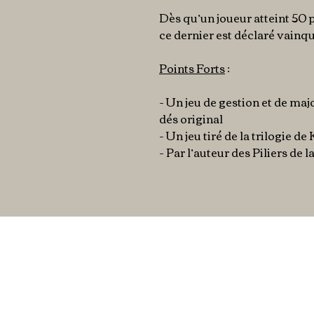
Dès qu’un joueur atteint 50 po
ce dernier est déclaré vainq
Points Forts
:
- Un jeu de gestion et de maj
dés original
- Un jeu tiré de la trilogie de
- Par l’auteur des Piliers de l