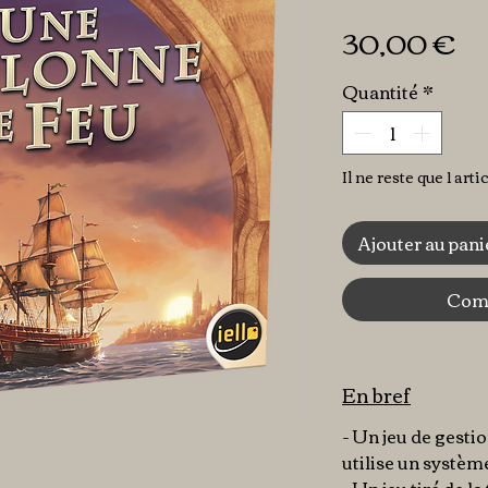
Pr
30,00 €
Quantité
*
Il ne reste que 1 arti
Ajouter au pani
Comm
En bref
- Un jeu de gesti
utilise un systèm