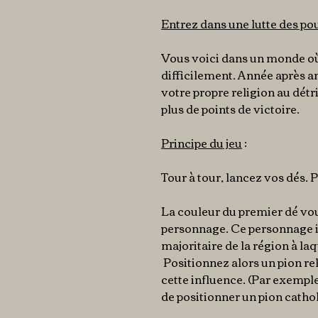
Entrez dans une lutte des po
Vous voici dans un monde où 
difficilement. Année après an
votre propre religion au détr
plus de points de victoire.
Principe du jeu
:
Tour à tour, lancez vos dés. 
La couleur du premier dé
vou
personnage
. Ce personnage i
majoritaire de la région à laqu
Positionnez alors un pion re
cette influence. (Par exempl
de positionner un pion catho