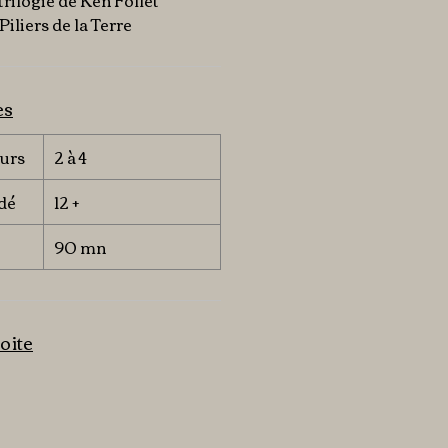
 trilogie de Ken Follet
Piliers de la Terre
es
urs
2 à 4
dé
12 +
90 mn
oite