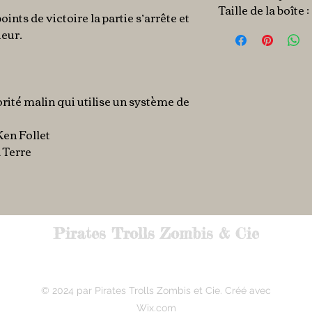
Taille de la boîte 
ints de victoire la partie s’arrête et
ueur.
orité malin qui utilise un système de
 Ken Follet
a Terre
Pirates Trolls Zombis & Cie
© 2024 par Pirates Trolls Zombis et Cie. Créé avec
Wix.com