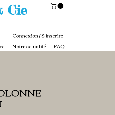
& Cie
Connexion / S'inscrire
re
Notre actualité
FAQ
COLONNE
U