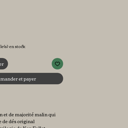
ix
cle(s) en stock
er
ander et payer
on et de majorité malin qui
e de dés original