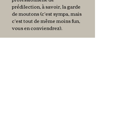
prédilection, à savoir, la garde
de moutons (c’est sympa, mais
c’est tout de même moins fun,
vous en conviendrez).
Un terrain, un peu d’argent et
beaucoup d’imagination, c’est
ce qu’il vous faudra pour
construire et gérer votre parc
d’attractions ! Seul ou à
plusieurs, bâtissez,
agrandissez, visitez ou
sabotez, car le héros, c’est vous
!
En bref
Une BD dont vous êtes le