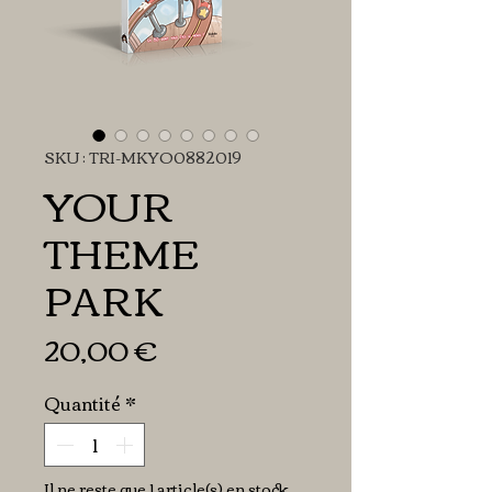
SKU : TRI-MKYO0882019
YOUR
THEME
PARK
Prix
20,00 €
Quantité
*
Il ne reste que 1 article(s) en stock