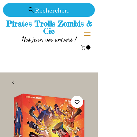
Rechercher...
Pirates Trolls Zombis &
Cie
Nos jeux, vos univers !