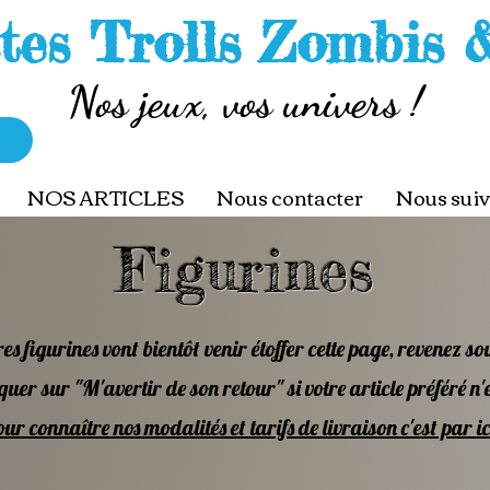
tes Trolls Zombis 
Nos jeux, vos univers !
NOS ARTICLES
Nous contacter
Nous suiv
Figurines
es figurines vont bientôt venir étoffer cette page, revenez so
quer sur "M'avertir de son retour" si votre article préféré n'
ur connaître nos modalités et tarifs de livraison c'est par ici