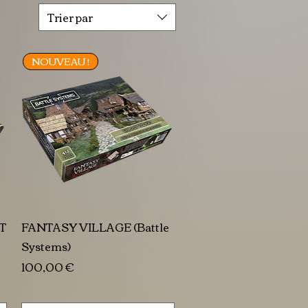
Trier par
NOUVEAU !
T
FANTASY VILLAGE (Battle
Systems)
Prix
100,00 €