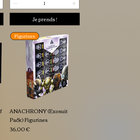
Je prends !
Figurines
f
ANACHRONY (Exosuit
Pack) Figurines
Prix
36,00 €