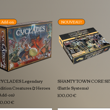
Add-on
NOUVEAU !
YCLADES Legendary
SHANTY TOWN CORE SE
dition Creatures & Heroes
(Battle Systems)
Add-on)
Prix
100,00 €
rix
0,00 €