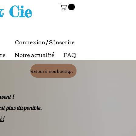
& Cie
Connexion / S'inscrire
re
Notre actualité
FAQ
Retour à nos boutiques
uvent !
est plus disponible.
 !