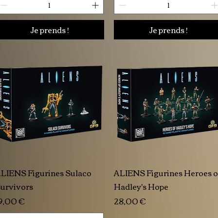
Je prends !
Je prends !
LIENS Figurines Sulaco
ALIENS Figurines Heroes o
urvivors
Hadley's Hope
rix
Prix
9,00 €
28,00 €