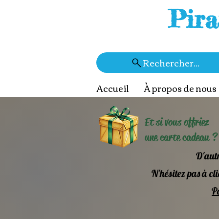
Pira
Rechercher...
Accueil
À propos de nous
Et si vous offriez
une carte cadeau ?
D'autr
N'hésitez pas à cli
Po