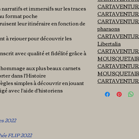
CARTAVENTURA
 narratifs et immersifs sur les traces
CARTAVENTURA 
au format poche
CARTAVENTURA 
uisent leur itinéraire en fonction de
pharaons
CARTAVENTURA 
ant à rejouer pour découvrir les
Libertalia
CARTAVENTURA
scrit avec qualité et fidélité grâce à
MOUSQUETAIRES
CARTAVENTURA
 en hommage aux plus beaux carnets
MOUSQUETAIRES 
rter dans l'Histoire
CARTAVENTURA -
règles simples à découvrir en jouant
igé avec l'aide d'historiens
es 2022
hée FLIP 2022