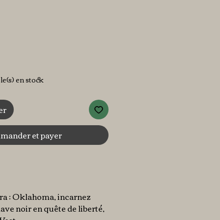
x
cle(s) en stock
er
ander et payer
ra : Oklahoma, incarnez
ave noir en quête de liberté,