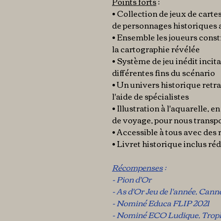
Points forts
:
• Collection de jeux de cartes
de personnages historiques 
• Ensemble les joueurs constr
la cartographie révélée
• Système de jeu inédit incit
différentes fins du scénario
• Un univers historique retran
l'aide de spécialistes
• Illustration à l'aquarelle,
de voyage, pour nous transpo
• Accessible à tous avec des 
• Livret historique inclus réd
Récompenses
:
- Pion d'Or
- As d'Or Jeu de l'année, Cann
- Nominé Educa FLIP 2021
- Nominé ECO Ludique, Trop