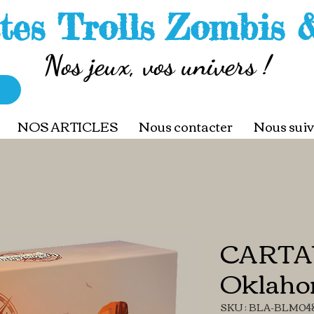
tes Trolls Zombis 
Nos jeux, vos univers !
NOS ARTICLES
Nous contacter
Nous suiv
CART
Oklah
SKU : BLA-BLM04