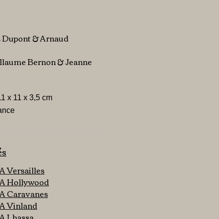
s Dupont & Arnaud
uillaume Bernon & Jeanne
 11 x 11 x 3,5 cm
rance
és
Versailles
 Hollywood
 Caravanes
 Vinland
 Lhassa