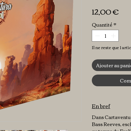
Pri
12,00 €
Quantité
*
Il ne reste que 1 arti
Ajouter au pani
Comm
En bref
Dans Cartaventu
Bass Reeves, escl