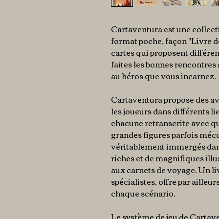
Cartaventura est une collect
format poche, façon "Livre do
cartes qui proposent différen
faites les bonnes rencontres a
au héros que vous incarnez.
Cartaventura propose des av
les joueurs dans différents li
chacune retranscrite avec qual
grandes figures parfois méc
véritablement immergés dans
riches et de magnifiques ill
aux carnets de voyage. Un liv
spécialistes, offre par aille
chaque scénario.
Le système de jeu de Cartave