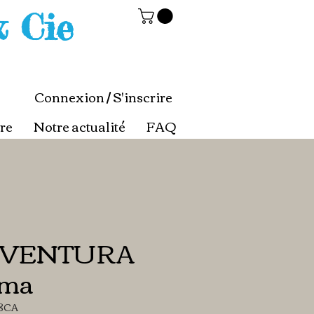
& Cie
Connexion / S'inscrire
re
Notre actualité
FAQ
AVENTURA
oma
8CA