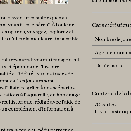
au temps du Far 
ion d'aventures historiques au
Caractéristiqu
nt vous êtes le héros". À l'aide de
tes options, voyagez, explorez et
fin d’offrir la meilleure fin possible
Nombre de joue
Age recomman
entures narratives qui transportent
Durée partie
eux et époques de l’histoire -
ité et fidélité - sur les traces de
onnues. Les joueurs sont
 l’Histoire grâce à des scénarios
Contenu de la b
ustrations à l’aquarelle, en hommage
ret historique, rédigé avec l'aide de
- 70 cartes
urs un complément d’information à
- 1 livret historiq
ntura, simple et inédit permet de