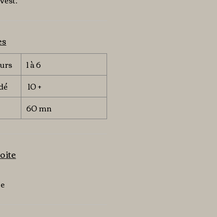
West.
es
urs
1 à 6
dé
10 +
60 mn
oite
ue