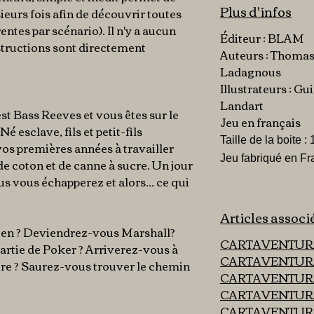
Plus d'infos
eurs fois afin de découvrir toutes
érentes par scénario). Il n'y a aucun
Éditeur : BLAM
instructions sont directement
Auteurs : Thoma
Ladagnous
Illustrateurs : G
Landart
st Bass Reeves et vous êtes sur le
Jeu en français
Né esclave, fils et petit-fils
Taille de la boite :
vos premières années à travailler
Jeu fabriqué en F
de coton et de canne à sucre. Un jour
s vous échapperez et alors... ce qui
Articles associ
ien ? Deviendrez-vous Marshall?
CARTAVENTURA 
artie de Poker ? Arriverez-vous à
CARTAVENTURA
tre ? Saurez-vous trouver le chemin
CARTAVENTURA
CARTAVENTURA
CARTAVENTURA