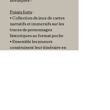
nordiques ?
Points forts
:
• Collection de jeux de cartes
narratifs et immersifs sur les
traces de personnages
historiques au format poche
• Ensemble les joueurs
construisent leur itinéraire en
fonction de la cartographie
révélée
• Système de jeu inédit incitant
à rejouer pour découvrir les
différentes fins du scénario
• Un univers historique
retranscrit avec qualité et
fidélité grâce à l'aide de
spécialistes
• Illustration à l'aquarelle, en