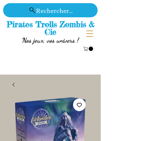
Rechercher...
Pirates Trolls Zombis &
Cie
Nos jeux, vos univers !