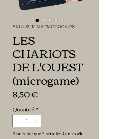
SKU : SUR-MATMCG008278
LES
CHARIOTS
DE L'OUEST
(microgame)
Prix
8,50 €
Quantité
*
Il ne reste que 3 article(s) en stock