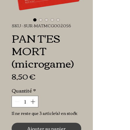
SKU : SUR-MATMCG002056
PAN T'ES
MORT
(microgame)
Prix
8,50 €
Quantité
*
Il ne reste que 3 article(s) en stock
Ajouter au panier